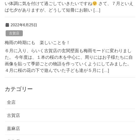
い体調に気を付けて過ごしていきたいですね
さて、７月といえ
ば七夕がありますが、どうして短冊にお願い […]
2022年6月25日
古賀店
梅雨の時期にも 楽しいことを！
６月に入り、らいく古賀店の玄関壁面も梅雨モードに変わりまし
た。 今年度は、１本の桜の木を中心に、周りにはお子様たちに自
画像を貼って季節ごとの物語を作っていくようにしてみました。
４月に桜の花の下で遊んでいた子ども達が５月に […]
カテゴリー
全店
古賀店
嘉麻店