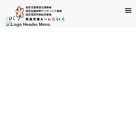
コ
ナ
ン
ビ
投稿
テ
ゲ
ン
ー
ツ
シ
HOME
line_oa_chat_221107_140123
に
ョ
移
ン
2022年11月7日
動
に
移
line_oa_chat_221107_140123
動