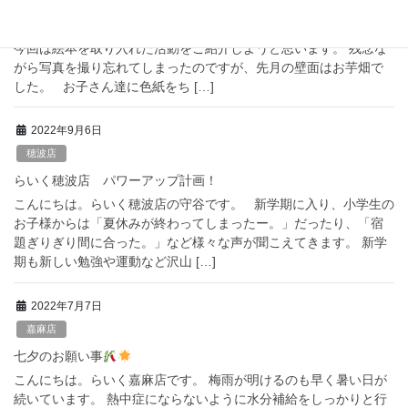
読書の秋ですね！！
秋の風が心地良い日々となりました。 「読書の秋」にちなんで、
今回は絵本を取り入れた活動をご紹介しようと思います。 残念な
がら写真を撮り忘れてしまったのですが、先月の壁面はお芋畑で
した。 お子さん達に色紙をち […]
2022年9月6日
穂波店
らいく穂波店 パワーアップ計画！
こんにちは。らいく穂波店の守谷です。 新学期に入り、小学生の
お子様からは「夏休みが終わってしまったー。」だったり、「宿
題ぎりぎり間に合った。」など様々な声が聞こえてきます。 新学
期も新しい勉強や運動など沢山 […]
2022年7月7日
嘉麻店
七夕のお願い事
こんにちは。らいく嘉麻店です。 梅雨が明けるのも早く暑い日が
続いています。 熱中症にならないように水分補給をしっかりと行