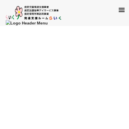
コ
ナ
ン
ビ
投稿
テ
ゲ
ン
ー
ツ
シ
HOME
line_oa_chat_220625_172055
に
ョ
移
ン
2022年6月25日
動
に
移
line_oa_chat_220625_172055
動