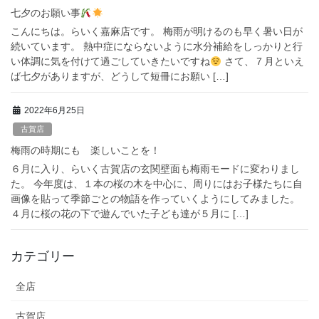
七夕のお願い事
こんにちは。らいく嘉麻店です。 梅雨が明けるのも早く暑い日が
続いています。 熱中症にならないように水分補給をしっかりと行
い体調に気を付けて過ごしていきたいですね
さて、７月といえ
ば七夕がありますが、どうして短冊にお願い […]
2022年6月25日
古賀店
梅雨の時期にも 楽しいことを！
６月に入り、らいく古賀店の玄関壁面も梅雨モードに変わりまし
た。 今年度は、１本の桜の木を中心に、周りにはお子様たちに自
画像を貼って季節ごとの物語を作っていくようにしてみました。
４月に桜の花の下で遊んでいた子ども達が５月に […]
カテゴリー
全店
古賀店