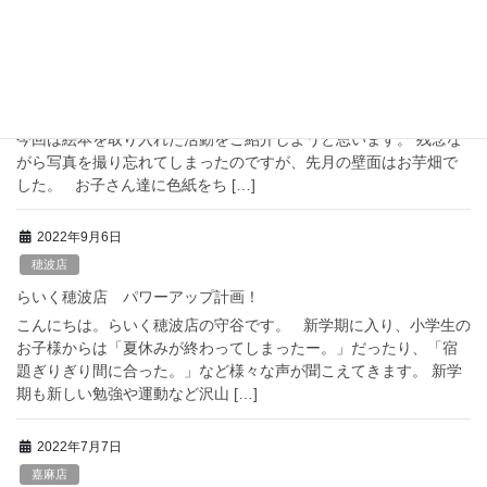
2022年11月19日
古賀店
読書の秋ですね！！
秋の風が心地良い日々となりました。 「読書の秋」にちなんで、
今回は絵本を取り入れた活動をご紹介しようと思います。 残念な
がら写真を撮り忘れてしまったのですが、先月の壁面はお芋畑で
した。 お子さん達に色紙をち […]
2022年9月6日
穂波店
らいく穂波店 パワーアップ計画！
こんにちは。らいく穂波店の守谷です。 新学期に入り、小学生の
お子様からは「夏休みが終わってしまったー。」だったり、「宿
題ぎりぎり間に合った。」など様々な声が聞こえてきます。 新学
期も新しい勉強や運動など沢山 […]
2022年7月7日
嘉麻店