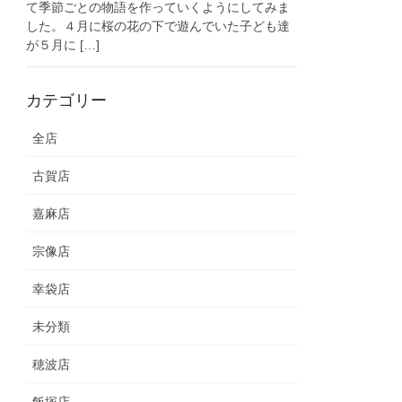
て季節ごとの物語を作っていくようにしてみま
した。４月に桜の花の下で遊んでいた子ども達
が５月に […]
カテゴリー
全店
古賀店
嘉麻店
宗像店
幸袋店
未分類
穂波店