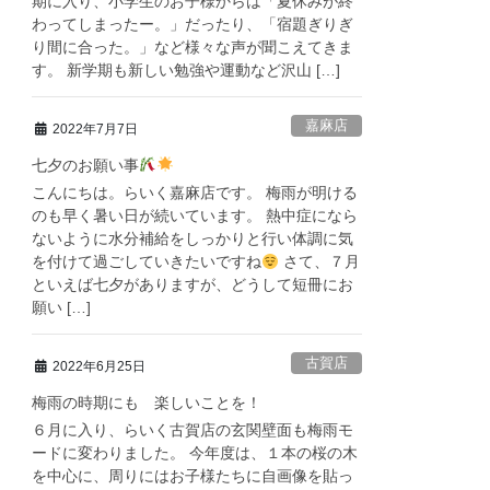
期に入り、小学生のお子様からは「夏休みが終
わってしまったー。」だったり、「宿題ぎりぎ
り間に合った。」など様々な声が聞こえてきま
す。 新学期も新しい勉強や運動など沢山 […]
嘉麻店
2022年7月7日
七夕のお願い事
こんにちは。らいく嘉麻店です。 梅雨が明ける
のも早く暑い日が続いています。 熱中症になら
ないように水分補給をしっかりと行い体調に気
を付けて過ごしていきたいですね
さて、７月
といえば七夕がありますが、どうして短冊にお
願い […]
古賀店
2022年6月25日
梅雨の時期にも 楽しいことを！
６月に入り、らいく古賀店の玄関壁面も梅雨モ
ードに変わりました。 今年度は、１本の桜の木
を中心に、周りにはお子様たちに自画像を貼っ