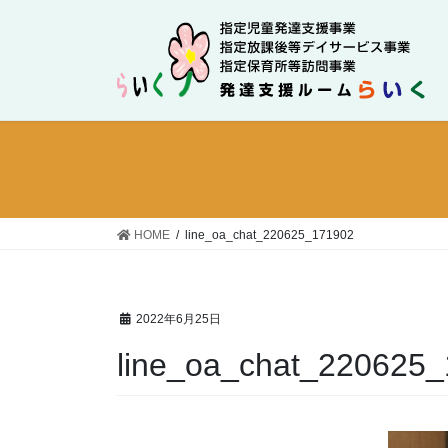
コ
ナ
ン
ビ
テ
ゲ
ン
ー
ツ
シ
に
ョ
移
ン
動
に
移
動
HOME
line_oa_chat_220625_171902
2022年6月25日
line_oa_chat_220625