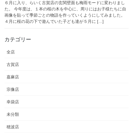
６月に入り、らいく古賀店の玄関壁面も梅雨モードに変わりまし
た。 今年度は、１本の桜の木を中心に、周りにはお子様たちに自
画像を貼って季節ごとの物語を作っていくようにしてみました。
４月に桜の花の下で遊んでいた子ども達が５月に […]
カテゴリー
全店
古賀店
嘉麻店
宗像店
幸袋店
未分類
穂波店