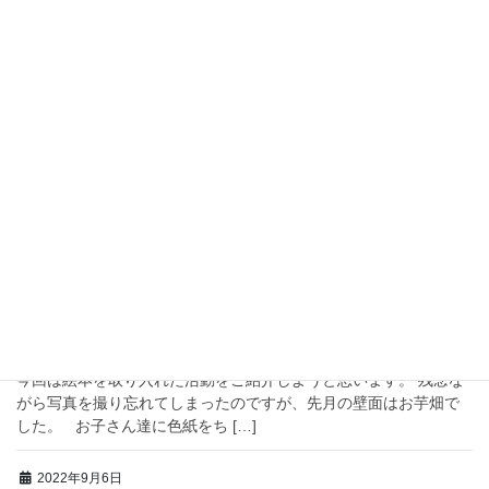
2022年12月6日
嘉麻店
年末年始の営業について
こんにちは。らいく嘉麻店です。 12月に入り、寒さの厳しい日が
続いています。 そんな寒さの中でも、お子さんたちは元気いっぱ
い体を動かしてくれるので、 らいくのエアコンは暖房にしたり冷
房にしたり…と大忙しです！ […]
2022年11月19日
古賀店
読書の秋ですね！！
秋の風が心地良い日々となりました。 「読書の秋」にちなんで、
今回は絵本を取り入れた活動をご紹介しようと思います。 残念な
がら写真を撮り忘れてしまったのですが、先月の壁面はお芋畑で
した。 お子さん達に色紙をち […]
2022年9月6日