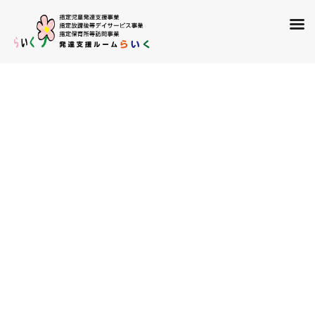
コ
ナ
ン
ビ
飯塚店
テ
ゲ
ン
ー
ツ
シ
HOME
飯塚店
らいく飯塚店 大掃除
に
ョ
移
ン
2021年12月28日
動
に
移
飯塚店
動
らいく飯塚店 大掃除
こんにちは。うっかりダイエットに成功しそうな平川です。
年末はお出かけ等でキャンセルも多くなるので空いた時間で大掃
除をしました。