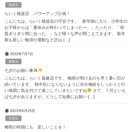
穂波店
らいく穂波店 パワーアップ計画！
こんにちは。らいく穂波店の守谷です。 新学期に入り、小学生の
お子様からは「夏休みが終わってしまったー。」だったり、「宿
題ぎりぎり間に合った。」など様々な声が聞こえてきます。 新学
期も新しい勉強や運動など沢山 […]
2022年7月7日
嘉麻店
七夕のお願い事
こんにちは。らいく嘉麻店です。 梅雨が明けるのも早く暑い日が
続いています。 熱中症にならないように水分補給をしっかりと行
い体調に気を付けて過ごしていきたいですね
さて、７月といえ
ば七夕がありますが、どうして短冊にお願い […]
2022年6月25日
古賀店
梅雨の時期にも 楽しいことを！