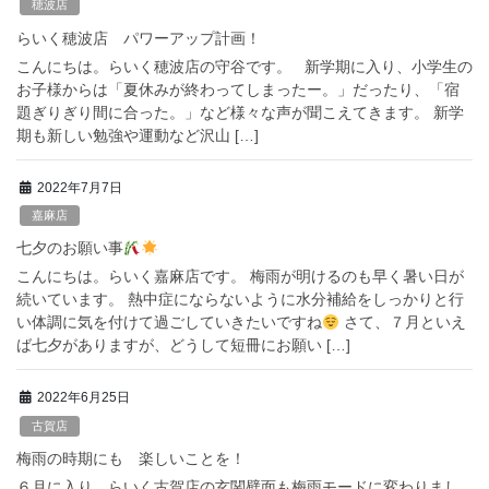
穂波店
らいく穂波店 パワーアップ計画！
こんにちは。らいく穂波店の守谷です。 新学期に入り、小学生の
お子様からは「夏休みが終わってしまったー。」だったり、「宿
題ぎりぎり間に合った。」など様々な声が聞こえてきます。 新学
期も新しい勉強や運動など沢山 […]
2022年7月7日
嘉麻店
七夕のお願い事
こんにちは。らいく嘉麻店です。 梅雨が明けるのも早く暑い日が
続いています。 熱中症にならないように水分補給をしっかりと行
い体調に気を付けて過ごしていきたいですね
さて、７月といえ
ば七夕がありますが、どうして短冊にお願い […]
2022年6月25日
古賀店
梅雨の時期にも 楽しいことを！
６月に入り、らいく古賀店の玄関壁面も梅雨モードに変わりまし