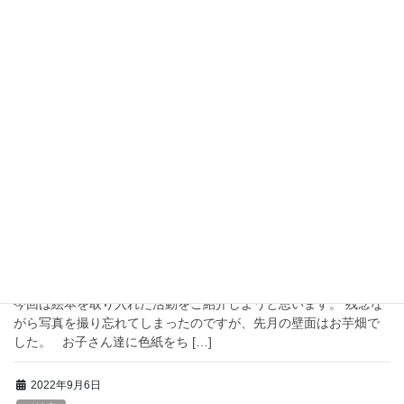
2022年12月6日
嘉麻店
年末年始の営業について
こんにちは。らいく嘉麻店です。 12月に入り、寒さの厳しい日が
続いています。 そんな寒さの中でも、お子さんたちは元気いっぱ
い体を動かしてくれるので、 らいくのエアコンは暖房にしたり冷
房にしたり…と大忙しです！ […]
2022年11月19日
古賀店
読書の秋ですね！！
秋の風が心地良い日々となりました。 「読書の秋」にちなんで、
今回は絵本を取り入れた活動をご紹介しようと思います。 残念な
がら写真を撮り忘れてしまったのですが、先月の壁面はお芋畑で
した。 お子さん達に色紙をち […]
2022年9月6日