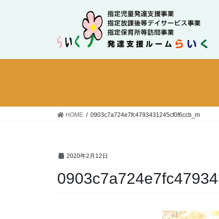
コ
ナ
ン
ビ
テ
ゲ
ン
ー
ツ
シ
に
ョ
移
ン
動
に
移
動
HOME
0903c7a724e7fc4793431245cf0f6ccb_m
2020年2月12日
0903c7a724e7fc47934