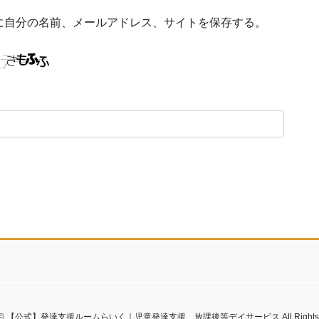
に自分の名前、メールアドレス、サイトを保存する。
ght © 【公式】発達支援ルームらいく｜児童発達支援、放課後等デイサービス All Rights Re