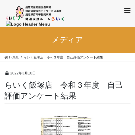
コ
ナ
ン
ビ
メディア
テ
ゲ
ン
ー
ツ
シ
HOME
らいく飯塚店 令和３年度 自己評価アンケート結果
に
ョ
移
ン
2022年3月10日
動
に
移
らいく飯塚店 令和３年度 自己
動
評価アンケート結果