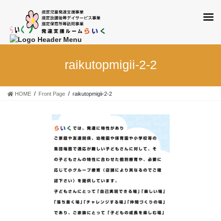
コ
ナ
ン
ビ
raikutopmigii-2-2
テ
ゲ
ン
ー
ツ
シ
HOME
Front Page
raikutopmigii-2-2
に
ョ
移
ン
動
に
移
動